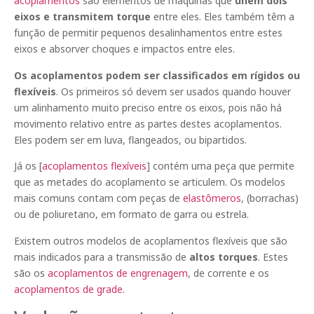
acoplamentos
são elementos de máquinas que
unem dois
eixos e transmitem torque
entre eles. Eles também têm a
função de permitir pequenos desalinhamentos entre estes
eixos e absorver choques e impactos entre eles.
Os acoplamentos podem ser classificados em rígidos ou
flexíveis
. Os primeiros só devem ser usados quando houver
um alinhamento muito preciso entre os eixos, pois não há
movimento relativo entre as partes destes acoplamentos.
Eles podem ser em luva, flangeados, ou bipartidos.
Já os [
acoplamentos flexíveis
] contém uma peça que permite
que as metades do acoplamento se articulem. Os modelos
mais comuns contam com peças de
elastômeros
, (borrachas)
ou de poliuretano, em formato de garra ou estrela.
Existem outros modelos de acoplamentos flexíveis que são
mais indicados para a transmissão de
altos torques
. Estes
são os
acoplamentos de engrenagem
, de corrente e os
acoplamentos de grade
.