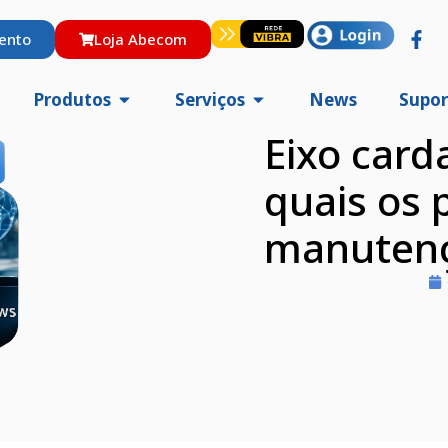
ento
Loja Abecom
Produtos
Serviços
News
Supor
Eixo card
quais os 
manuten