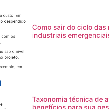
 e custo. Em
po despendido
Como sair do ciclo da
industriais emergenciai
m com os
.
ue são o nível
o projeto.
 exemplo, em
M
Taxonomia técnica de at
 e
benefícios para sua ge