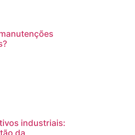
s manutenções
s?
ivos industriais:
stão da