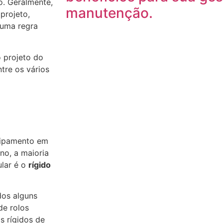
o. Geralmente,
manutenção.
projeto,
 uma regra
 projeto do
tre os vários
uipamento em
no, a maioria
lar é o
rígido
dos alguns
de rolos
 rígidos de