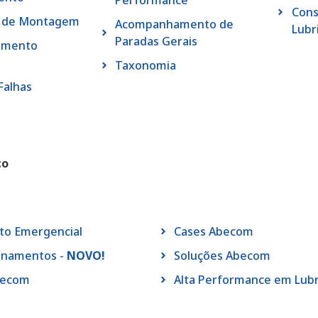
Performance
Cons
o de Montagem
Acompanhamento de
Lubr
Paradas Gerais
amento
Taxonomia
Falhas
co
to Emergencial
Cases Abecom
inamentos -
NOVO!
Soluções Abecom
becom
Alta Performance em Lubr