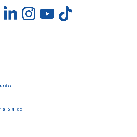
mento
rial SKF do