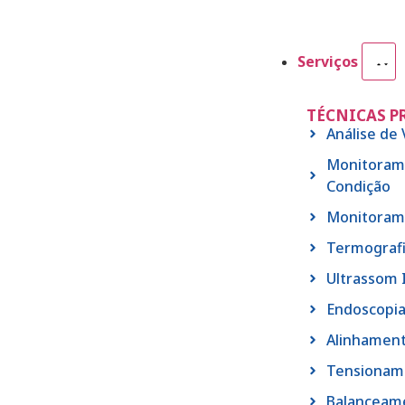
Serviços
TÉCNICAS P
Análise de
Monitoram
Condição
Monitoram
Termografi
Ultrassom 
Endoscopia
Alinhament
Tensioname
Balanceam