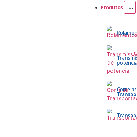
Produtos
Rolamen
Transmi
potênci
Correias
Transpo
Transpo