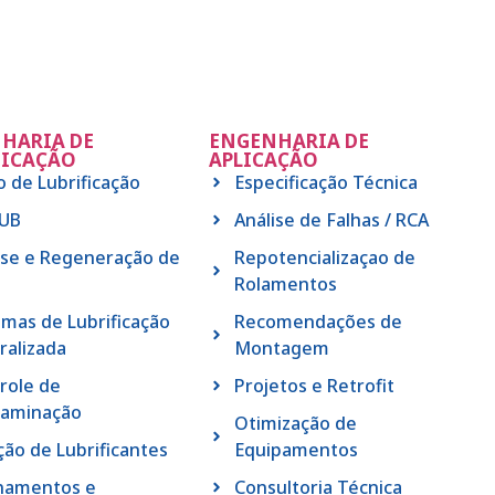
HARIA DE
ENGENHARIA DE
FICAÇÃO
APLICAÇÃO
o de Lubrificação
Especificação Técnica
LUB
Análise de Falhas / RCA
ise e Regeneração de
Repotencializaçao de
Rolamentos
emas de Lubrificação
Recomendações de
ralizada
Montagem
role de
Projetos e Retrofit
aminação
Otimização de
ção de Lubrificantes
Equipamentos
namentos e
Consultoria Técnica