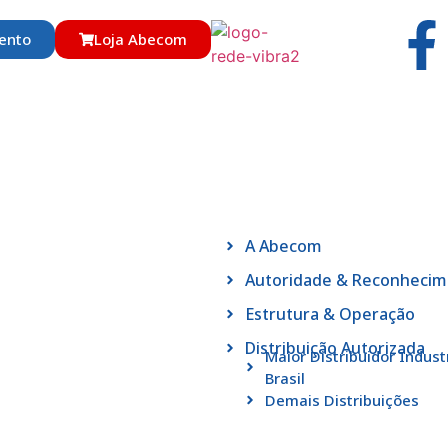
ento
Loja Abecom
A Abecom
Autoridade & Reconheci
Estrutura & Operação
Distribuição Autorizada
Maior Distribuidor Indust
Brasil
Demais Distribuições