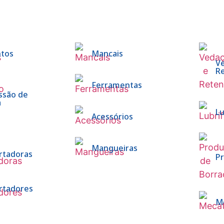
tos
Mancais
V
R
Ferramentas
ssão de
a
Lu
Acessórios
Mangueiras
rtadoras
P
rtadores
M