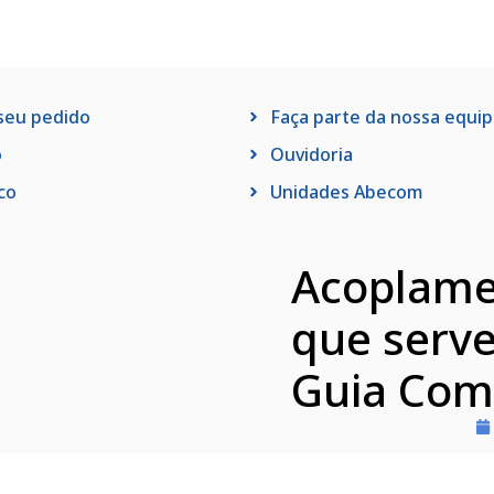
 seu pedido
Faça parte da nossa equi
o
Ouvidoria
co
Unidades Abecom
Acoplamen
que serve
Guia Com