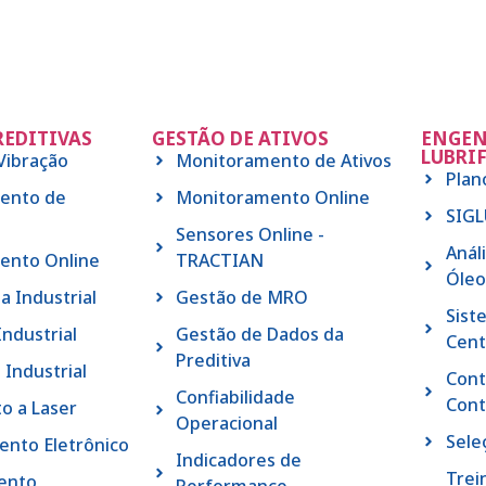
REDITIVAS
GESTÃO DE ATIVOS
ENGEN
LUBRI
 Vibração
Monitoramento de Ativos
Plan
ento de
Monitoramento Online
SIG
Sensores Online -
Anál
ento Online
TRACTIAN
Óleo
a Industrial
Gestão de MRO
Sist
Industrial
Gestão de Dados da
Cent
Preditiva
 Industrial
Cont
Confiabilidade
Cont
o a Laser
Operacional
Sele
nto Eletrônico
Indicadores de
Trei
ento