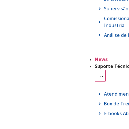
Supervisã
Comission
Industrial
Análise de 
News
Suporte Técni
Atendimen
Box de Tre
E-books A