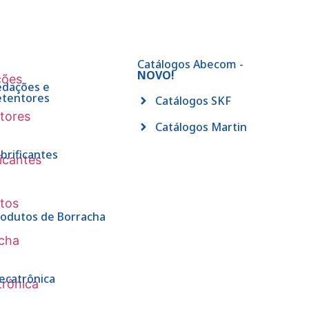
Catálogos Abecom -
NOVO!
edações e
etentores
Catálogos SKF
Catálogos Martin
brificantes
rodutos de Borracha
ecatrônica