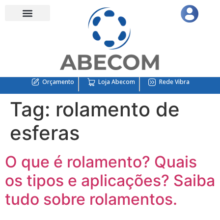
Quem Somos
Suporte Técnico
Engenharia de aplicação industrial
Unidades Abecom
Termos e Condições
Demais Distribuições Cartas
Home – teste menu
Orçamento
Loja Abecom
Rede Vibra
Tag:
rolamento de
esferas
O que é rolamento? Quais
os tipos e aplicações? Saiba
tudo sobre rolamentos.