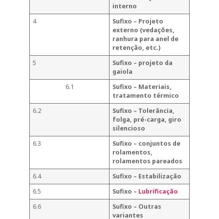
interno
4
Sufixo – Projeto
externo (vedações,
ranhura para anel de
retenção, etc.)
5
Sufixo – projeto da
gaiola
6.1
Sufixo – Materiais,
tratamento térmico
6.2
Sufixo – Tolerância,
folga, pré-carga, giro
silencioso
6.3
Sufixo – conjuntos de
rolamentos,
rolamentos pareados
6.4
Sufixo – Estabilização
6.5
Sufixo –
Lubrificação
6.6
Sufixo – Outras
variantes