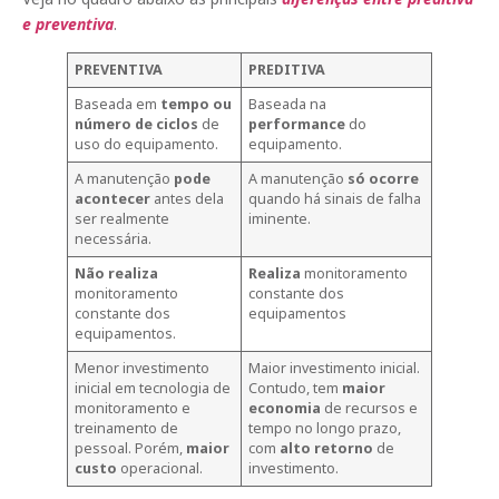
e preventiva
.
PREVENTIVA
PREDITIVA
Baseada em
tempo ou
Baseada na
número de ciclos
de
performance
do
uso do equipamento.
equipamento.
A manutenção
pode
A manutenção
só ocorre
acontecer
antes dela
quando há sinais de falha
ser realmente
iminente.
necessária.
Não realiza
Realiza
monitoramento
monitoramento
constante dos
constante dos
equipamentos
equipamentos.
Menor investimento
Maior investimento inicial.
inicial em tecnologia de
Contudo, tem
maior
monitoramento e
economia
de recursos e
treinamento de
tempo no longo prazo,
pessoal. Porém,
maior
com
alto retorno
de
custo
operacional.
investimento.