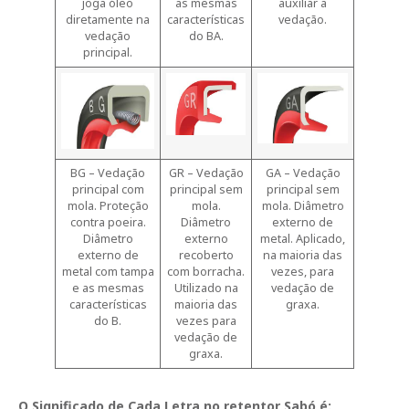
joga óleo
as mesmas
auxiliar a
diretamente na
características
vedação.
vedação
do BA.
principal.
BG – Vedação
GR – Vedação
GA – Vedação
principal com
principal sem
principal sem
mola. Proteção
mola.
mola. Diâmetro
contra poeira.
Diâmetro
externo de
Diâmetro
externo
metal. Aplicado,
externo de
recoberto
na maioria das
metal com tampa
com borracha.
vezes, para
e as mesmas
Utilizado na
vedação de
características
maioria das
graxa.
do B.
vezes para
vedação de
graxa.
O Significado de Cada Letra no retentor Sabó é: