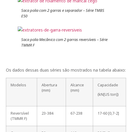
Saca polia com 2 garras e separador – Série TMBS
E50
Saca polia Mecânico com 2 garras reversíveis – Série
TMMR F
Os dados dessas duas séries são mostrados na tabela abaixo:
Modelos
Abertura
Alcance
Capacidade
(mm)
(mm)
(kN[US ton])
Reversível
23-384
67-238
17-60 [0,7-2]
(TMMR F)