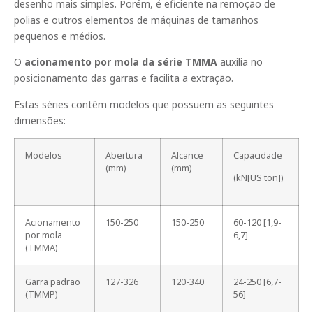
desenho mais simples. Porém, é eficiente na remoção de
polias e outros elementos de máquinas de tamanhos
pequenos e médios.
O
acionamento por mola da série TMMA
auxilia no
posicionamento das garras e facilita a extração.
Estas séries contêm modelos que possuem as seguintes
dimensões:
Modelos
Abertura
Alcance
Capacidade
(mm)
(mm)
(kN[US ton])
Acionamento
150-250
150-250
60-120 [1,9-
por mola
6,7]
(TMMA)
Garra padrão
127-326
120-340
24-250 [6,7-
(TMMP)
56]