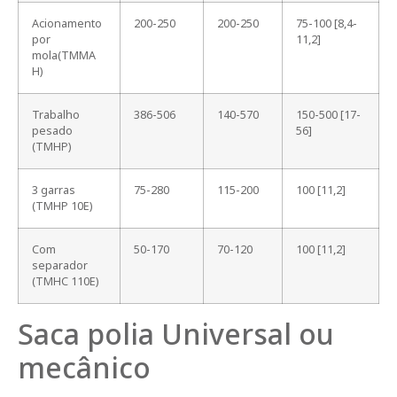
Acionamento
200-250
200-250
75-100 [8,4-
por
11,2]
mola(TMMA
H)
Trabalho
386-506
140-570
150-500 [17-
pesado
56]
(TMHP)
3 garras
75-280
115-200
100 [11,2]
(TMHP 10E)
Com
50-170
70-120
100 [11,2]
separador
(TMHC 110E)
Saca polia Universal ou
mecânico