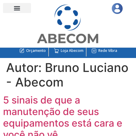
Quem Somos
Suporte Técnico
Engenharia de aplicação industrial
Unidades Abecom
Termos e Condições
Demais Distribuições Cartas
Home – teste menu
Orçamento
Loja Abecom
Rede Vibra
Autor:
Bruno Luciano
- Abecom
5 sinais de que a
manutenção de seus
equipamentos está cara e
você não vê.