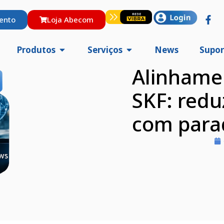
ento
Loja Abecom
Produtos
Serviços
News
Supor
Alinhamen
SKF: redu
com para