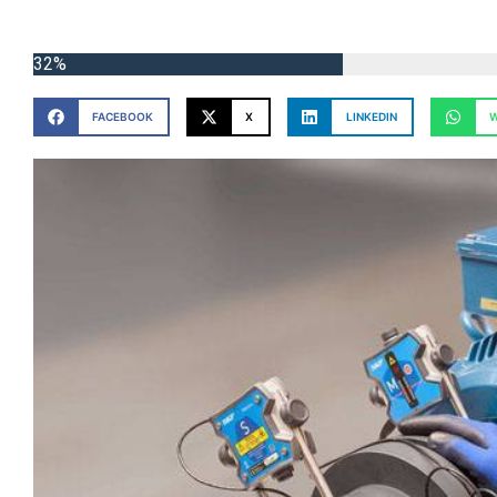
32%
FACEBOOK
X
LINKEDIN
W