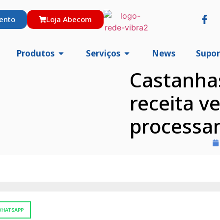
ento
Loja Abecom
Produtos
Serviços
News
Supor
Castanhas
receita v
processa
HATSAPP