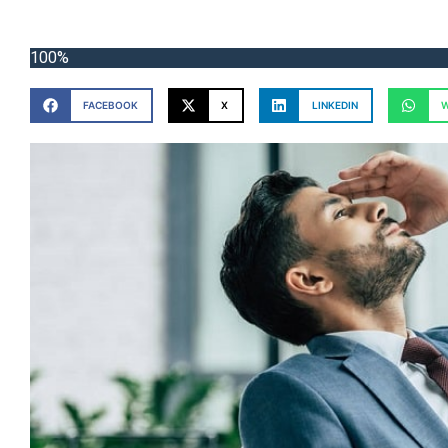
100%
FACEBOOK
X
LINKEDIN
W