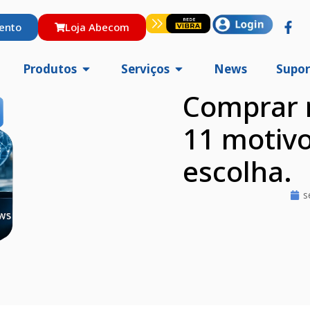
ento
Loja Abecom
Produtos
Serviços
News
Supor
Comprar 
11 motivo
escolha.
s