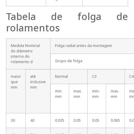
Tabela de folga de
rolamentos
Medida Nominal
Folga radial antes da montagem
do diâmetro
interno do
Grupo de folga
rolamento d
maior
até
Normal
C3
C4
que
inclusive
mm
mm
min.
max.
min.
max.
mi
mm
mm
mm
mm
m
30
40
0.035
0.05
0.05
0.065
0.