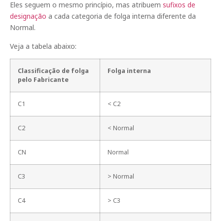
Eles seguem o mesmo princípio, mas atribuem
sufixos de
designação
a cada categoria de folga interna diferente da
Normal.
Veja a tabela abaixo:
Classificação de folga
Folga interna
pelo Fabricante
C1
< C2
C2
< Normal
CN
Normal
C3
> Normal
C4
> C3