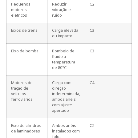
Pequenos
Reduzir
C2
motores
vibração e
elétricos
ruído
Eixos de trens
Carga elevada
C3
ou impacto
Eixo de bomba
Bombeio de
C3
fluido a
temperatura
de 80°C
Motores de
Carga com
C4
tração de
direção
veículos
indeterminada,
ferroviários
ambos anéis
com ajuste
apertado
Eixo de cilindros
Ambos anéis
C2
de laminadores
instalados com
folga