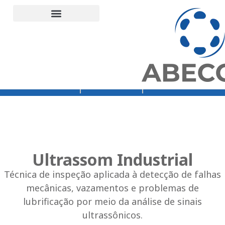
Suporte Técnico
Engenharia de aplicação industrial
Unidades Abecom
Termos e Condições
Demais Distribuições Cartas
Home – teste menu
Orçamento
Loja Abecom
Rede Vibra
Ultrassom Industrial
Técnica de inspeção aplicada à detecção de falhas
mecânicas, vazamentos e problemas de
lubrificação por meio da análise de sinais
ultrassônicos.