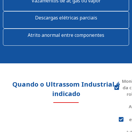
Vazamentos de ar, gás ou vapor
Descargas elétricas parciais
Atrito anormal entre componentes
Mon
Quando o Ultrassom Industrial é
da 
indicado
ro
A
e