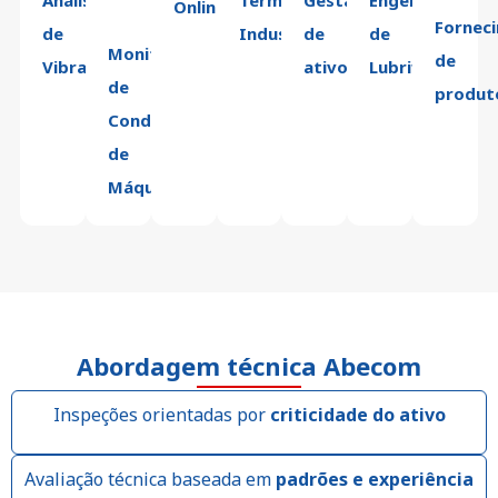
Online
Fornec
de
Industrial
de
de
Monitoramento
de
Vibração
ativos
Lubrificação
de
produt
Condição
de
Máquina
Abordagem técnica Abecom
Inspeções orientadas por
criticidade do ativo
Avaliação técnica baseada em
padrões e experiência