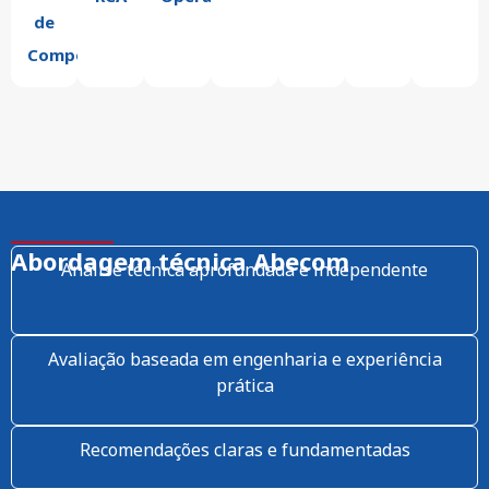
de
Componentes
Abordagem técnica Abecom
Análise técnica aprofundada e independente
Avaliação baseada em engenharia e experiência
prática
Recomendações claras e fundamentadas