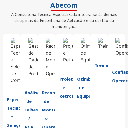
Abecom
A Consultoria Técnica Especializada integra-se às demais
disciplinas da Engenharia de Aplicação e da gestão da
manutenção.
Treinamentos
Confiab
Projetos
Otimização
Operac
e
de
Análise
Recomendações
Retrofit
Equipamentos
Especificação
de
de
Técnica
Falhas
Montagem
e
/
e
Seleção
RCA
Operação