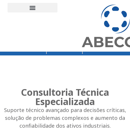
Suporte Técnico
Engenharia de aplicação industrial
Unidades Abecom
Termos e Condições
Demais Distribuições Cartas
Home – teste menu
Orçamento
Loja Abecom
Rede Vibra
Consultoria Técnica
Especializada
Suporte técnico avançado para decisões críticas,
solução de problemas complexos e aumento da
confiabilidade dos ativos industriais.