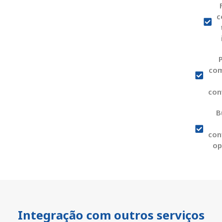
c
com
con
B
con
op
Integração com outros serviços