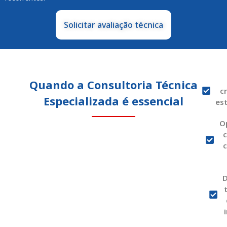
Solicitar avaliação técnica
Quando a Consultoria Técnica
cr
Especializada é essencial
es
O
c
D