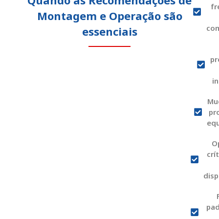
Quando as Recomendações de
fr
Montagem e Operação são
co
essenciais
pr
i
Mu
pr
eq
O
crí
disp
pad