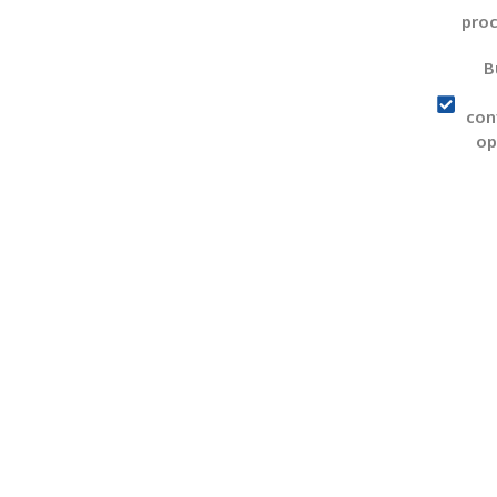
pro
B
con
op