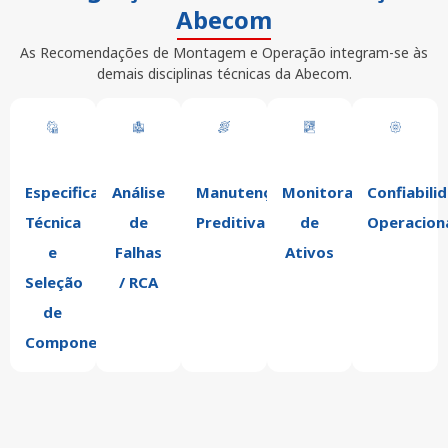
Abecom
As Recomendações de Montagem e Operação integram-se às
demais disciplinas técnicas da Abecom.
Especificação
Análise
Manutenção
Monitoramento
Confiabili
Técnica
de
Preditiva
de
Operacion
e
Falhas
Ativos
Seleção
/ RCA
de
Componentes