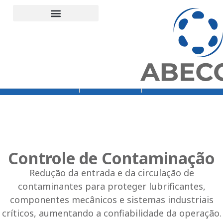
Suporte Técnico
Engenharia de aplicação industrial
Unidades Abecom
Termos e Condições
Demais Distribuições Cartas
Home – teste menu
Orçamento
Loja Abecom
Rede Vibra
Controle de Contaminação
Redução da entrada e da circulação de
contaminantes para proteger lubrificantes,
componentes mecânicos e sistemas industriais
críticos, aumentando a confiabilidade da operação.