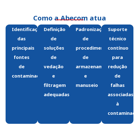
Como a Abecom atua
Identificação
Definição
Padronização
Suporte
das
de
de
técnico
principais
soluções
procedimentos
contínuo
fontes
de
de
para
de
vedação
armazenamento
redução
contaminação
e
e
de
filtragem
manuseio
falhas
adequadas
associadas
à
contaminaçã