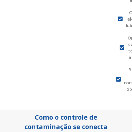
a
C
e
lub
O
c
t
a
B
con
op
Como o controle de
contaminação se conecta