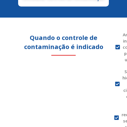
A
Quando o controle de
in
contaminação é indicado
c
p
S
hi
c
re
s