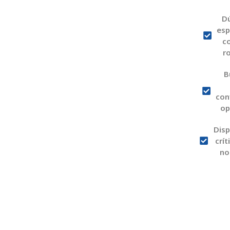
D
esp
c
r
B
con
op
Disp
crít
no