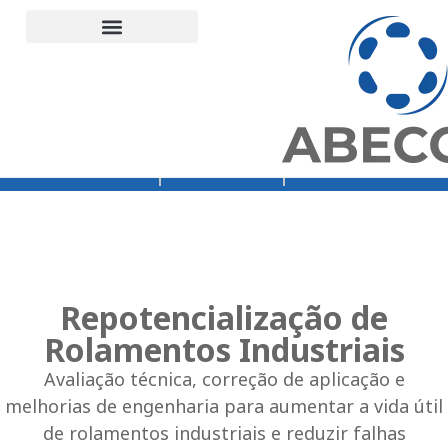
Suporte Técnico
Engenharia de aplicação industrial
Unidades Abecom
Termos e Condições
Demais Distribuições Cartas
Home – teste menu
Orçamento
Loja Abecom
Rede Vibra
Repotencialização de
Rolamentos Industriais
Avaliação técnica, correção de aplicação e
melhorias de engenharia para aumentar a vida útil
de rolamentos industriais e reduzir falhas