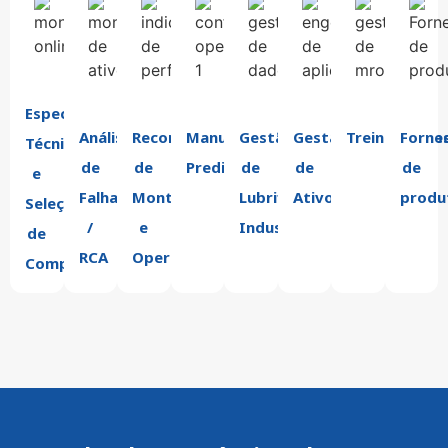
Especificação
Análise
Recomendações
Manutenção
Gestão
Gestão
Treinamento
Forne
Técnica
de
de
Preditiva
de
de
de
e
Falhas
Montagem
Lubrificação
Ativos
produ
Seleção
/
e
Industrial
de
RCA
Operação
Componentes