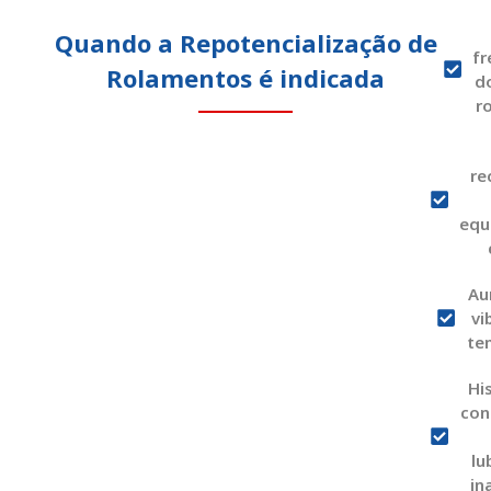
Quando a Repotencialização de
fr
Rolamentos é indicada
d
r
re
equ
Au
vi
te
Hi
con
lu
in