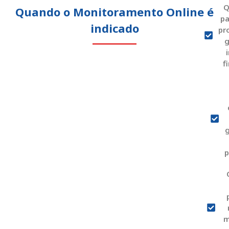
Q
Quando o Monitoramento Online é
pa
indicado
pr
g
f
g
p
m