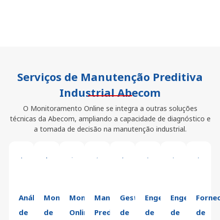
Serviços de Manutenção Preditiva
Industrial Abecom
O Monitoramento Online se integra a outras soluções
técnicas da Abecom, ampliando a capacidade de diagnóstico e
a tomada de decisão na manutenção industrial.
Análise
Monitoramento
Monitoramento
Manutenção
Gestão
Engenharia
Engenharia
Forne
de
de
Online
Preditiva
de
de
de
de