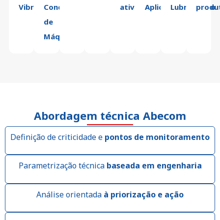
Vibração
Condição
ativos
Aplicação
Lubrificação
produ
de
Máquina
Abordagem técnica Abecom
Definição de criticidade e
pontos de monitoramento
Parametrização técnica
baseada em engenharia
Análise orientada
à priorização e ação