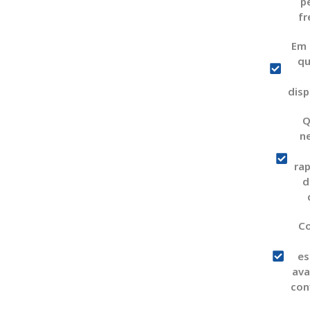
p
fr
Em 
qu
disp
Q
n
ra
d
C
es
ava
con