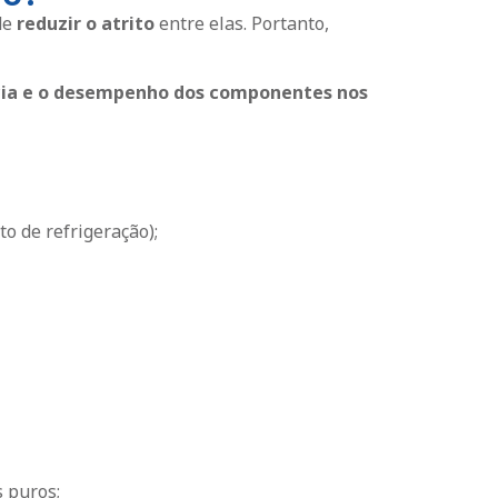
de
reduzir o atrito
entre elas. Portanto,
cia e o desempenho dos componentes nos
o de refrigeração);
s puros;