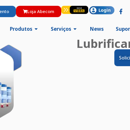
ento
Loja Abecom
Produtos
Serviços
News
Supor
Lubrifica
Soli