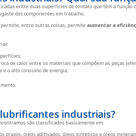
licadas entre duas superfícies de contato que têm a função 
esgaste dos componentes em trabalho.
 permite, entre outras coisas, permite
aumentar a eficiên
ial:
perfícies;
oca de calor entre os materiais que compõem as peças (efeit
te e o alto consumo de energia;
imento;
lubrificantes industriais?
contramos são classificados basicamente em:
eos graxos, óleos aditivados, óleos sintéticos e óleos minerai