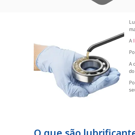
Lu
ma
A
Po
A 
do
Po
se
O que são lubrificant