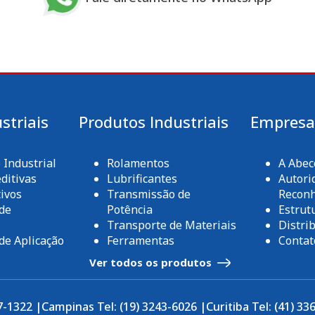
striais
Produtos Industriais
Empres
Industrial
Rolamentos
A Abe
ditivas
Lubrificantes
Autori
ivos
Transmissão de
Recon
de
Potência
Estrut
Transporte de Materiais
Distri
de Aplicação
Ferramentas
Contat
Ver todos os produtos
7-1322 |
Campinas Tel: (19) 3243-6026 |
Curitiba Tel: (41) 33