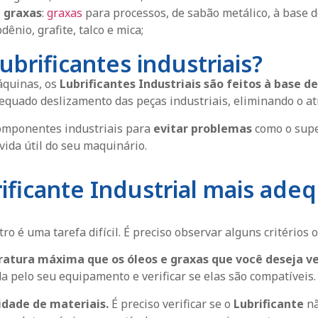
u graxas
:
graxas
para processos, de sabão metálico, à base de
bdênio, grafite, talco e mica;
ubrificantes industriais?
áquinas, os
Lubrificantes Industriais
são feitos à base de
quado deslizamento das peças industriais, eliminando o at
omponentes industriais para
evitar problemas
como o supe
vida útil do seu maquinário.
ificante Industrial mais ade
ro é uma tarefa difícil. É preciso observar alguns critérios o
ratura máxima que os óleos e graxas que você deseja ve
pelo seu equipamento e verificar se elas são compatíveis.
idade de materiais.
É preciso verificar se o
Lubrificante
nã