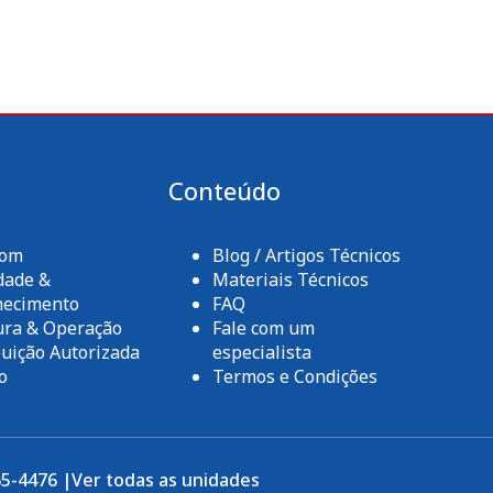
a
Conteúdo
com
Blog / Artigos Técnicos
dade &
Materiais Técnicos
hecimento
FAQ
ura & Operação
Fale com um
buição Autorizada
especialista
o
Termos e Condições
65-4476 |
Ver todas as unidades