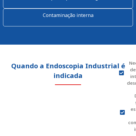
Contaminação interna
Ne
Quando a Endoscopia Industrial é
de
indicada
in
des
es
co