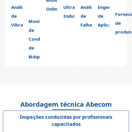
Monitoramento
Análise
Ultrassom
Análise
Engenharia
Online
Fornec
de
Industrial
de
de
Monitoramento
de
Vibração
Falhas
Aplicação
de
produt
Condição
de
Máquina
Abordagem técnica Abecom
Inspeções conduzidas por profissionais
capacitados