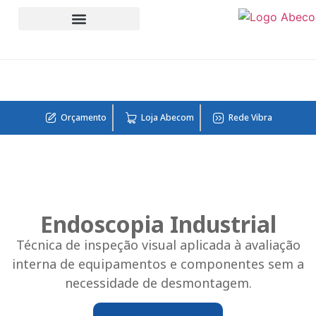
Suporte Técnico
Engenharia de aplicação industrial
Unidades Abecom
Termos e Condições
Demais Distribuições Cartas
Home – teste menu
Orçamento
Loja Abecom
Rede Vibra
Endoscopia Industrial
Técnica de inspeção visual aplicada à avaliação
interna de equipamentos e componentes sem a
necessidade de desmontagem.