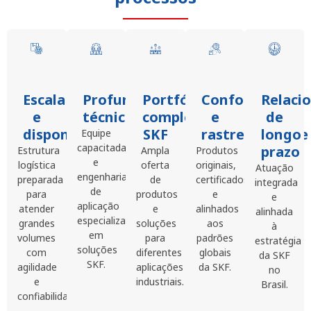
Escala
Profundidade
Portfólio
Conformidade
Relaci
e
técnica
completo
e
de
disponibilidade
SKF
rastreabilidade
longo
Equipe
capacitada
prazo
Estrutura
Ampla
Produtos
e
logística
oferta
originais,
Atuação
engenharia
preparada
de
certificados
integrada
de
para
produtos
e
e
aplicação
atender
e
alinhados
alinhada
especializada
grandes
soluções
aos
à
em
volumes
para
padrões
estratégia
soluções
com
diferentes
globais
da SKF
SKF.
agilidade
aplicações
da SKF.
no
e
industriais.
Brasil.
confiabilidade.