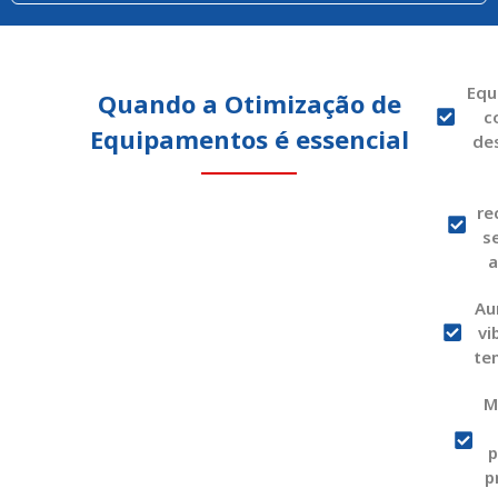
Equ
Quando a Otimização de
c
Equipamentos é essencial
de
re
s
a
Au
vi
te
M
p
p