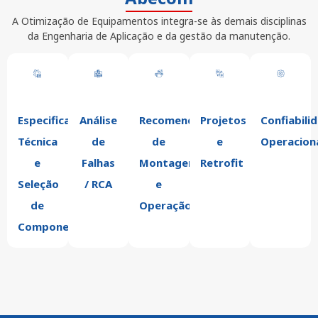
A Otimização de Equipamentos integra-se às demais disciplinas
da Engenharia de Aplicação e da gestão da manutenção.
Especificação
Análise
Recomendações
Projetos
Confiabili
Técnica
de
de
e
Operacion
e
Falhas
Montagem
Retrofit
Seleção
/ RCA
e
de
Operação
Componentes