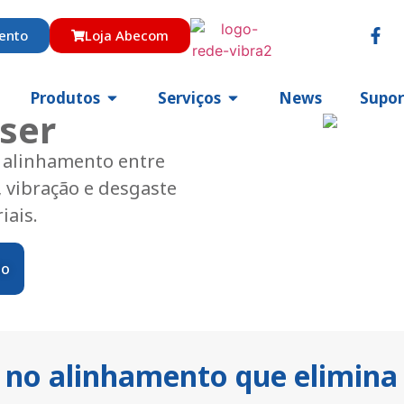
ento
Loja Abecom
Produtos
Serviços
News
Supor
ser
o alinhamento entre
 vibração e desgaste
iais.
to
 no alinhamento que elimina