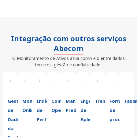
Integração com outros serviços
Abecom
O Monitoramento de Ativos atua como elo entre dados
técnicos, gestão e confiabilidade..
Gestão
Monitoramento
Indicadores
Confiabilidade
Manutenção
Engenharia
Treinamentos
Fornecimen
Taxo
de
Online
de
Operacional
Preditiva
de
de
Dados
Performance
Aplicação
produtos
da