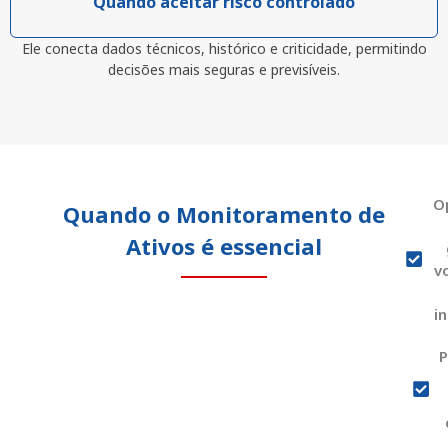
Quando aceitar risco controlado
Ele conecta dados técnicos, histórico e criticidade, permitindo
decisões mais seguras e previsíveis.
O
Quando o Monitoramento de
Ativos é essencial
v
in
P