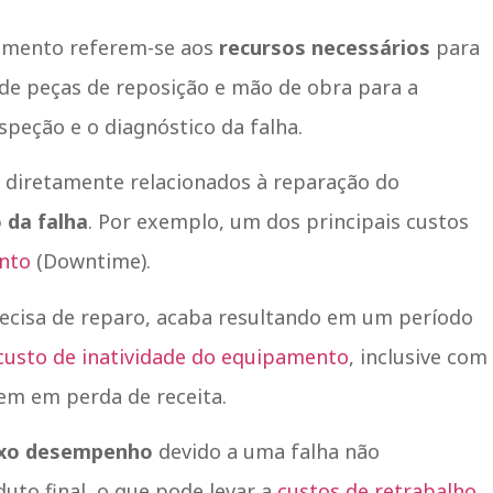
amento referem-se aos
recursos necessários
para
 de peças de reposição e mão de obra para a
speção e o diagnóstico da falha.
o diretamente relacionados à reparação do
 da falha
. Por exemplo, um dos principais custos
nto
(Downtime).
ecisa de reparo, acaba resultando em um período
custo de inatividade do equipamento
, inclusive com
zem em perda de receita.
ixo desempenho
devido a uma falha não
uto final, o que pode levar a
custos de retrabalho
,