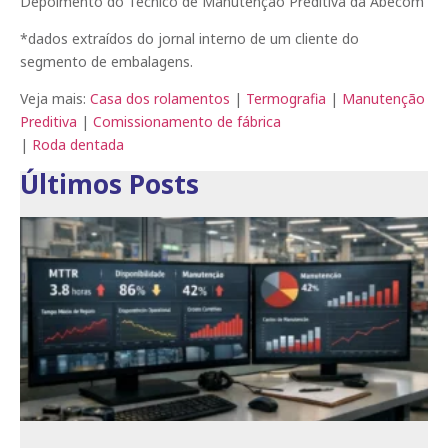
Depoimento do Técnico de Manutenção Preditiva da Abecom
*dados extraídos do jornal interno de um cliente do
segmento de embalagens.
Veja mais:
Casa dos rolamentos
|
Termografia
|
Manutenção
Preditiva
|
Comissionamento de fábrica
|
Roda dentada
Últimos Posts