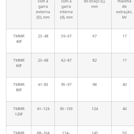
com a
com a
do braço (L),
máxima
garra
garra
mm
de
externa
interna
extração,
(D),
mm
(d),
mm
kN
TMMR
23–48
59–67
67
17
40F
TMMR
23–68
62–87
82
17
60F
TMMR
41–83
95–97
98
40
80F
TMMR
41–124
95–139
124
40
120F
TMMR
68–164
114–
143
50