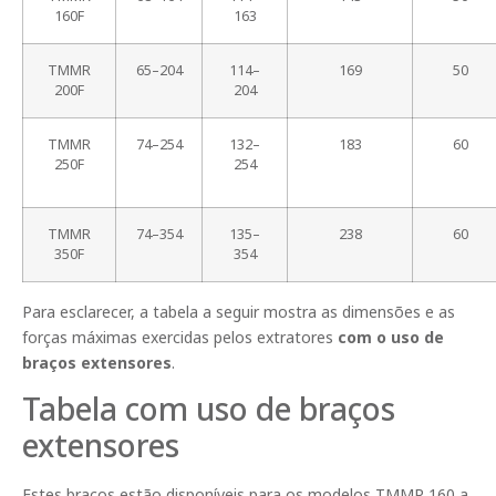
160F
163
TMMR
65–204
114–
169
50
200F
204
TMMR
74–254
132–
183
60
250F
254
TMMR
74–354
135–
238
60
350F
354
Para esclarecer, a tabela a seguir mostra as dimensões e as
forças máximas exercidas pelos extratores
com o uso de
braços extensores
.
Tabela com uso de braços
extensores
Estes braços estão disponíveis para os modelos TMMR 160 a