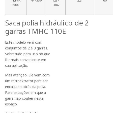
TMMR
44–336
123–
221
60
350XL
384
Saca polia hidráulico de 2
garras TMHC 110E
Este modelo vem com
conjuntos de 2 e 3 garras.
Sobretudo para uso no que
for mais conveniente em
sua aplicação.
Mas atenção! Ele vem com
um retroextrator para ser
encaixado atrás da polia.
Para situações em que a
garra não couber neste
espaço.