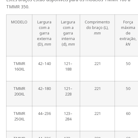
TMMR 350.
MODELO
Largura
Largura
Comprimento
Força
com a
com a
do braço (L),
máxima
garra
garra
mm
de
externa
interna
extração,
(D),
mm
(d),
mm
kN
TMMR
42–140
121–
221
50
160XL
188
TMMR
42–180
121–
221
50
200XL
228
TMMR
44–236
123–
221
60
250XL
284