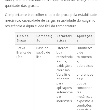
qualidade das graxas.
O importante é escolher o tipo de graxa pela estabilidade
mecânica, capacidade de carga, estabilidade do oxigênio,
resistência à água e vida útil da temperatura.
Tipo de
Composiç
Caracterí
Aplicaçõe
Graxa
ão
sticas
s
Graxa
Base de
Oferece
Lubrificaçã
Branca de
sabão de
boa
o de
Lítio
lítio
resistência
rolamento
à água,
s,
oxidação e
dobradiças
corrosão.
,
Versátil e
engrenage
eficiente
ns e
para
outros
aplicações
componen
automotiva
tes
s e
mecânicos
industriais.
expostos a
condições
normais e