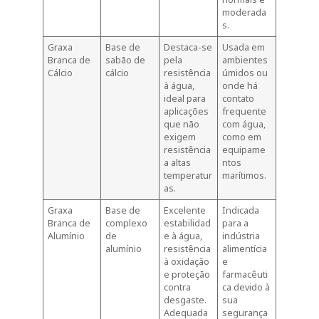
moderada
s.
Graxa
Base de
Destaca-se
Usada em
Branca de
sabão de
pela
ambientes
Cálcio
cálcio
resistência
úmidos ou
à água,
onde há
ideal para
contato
aplicações
frequente
que não
com água,
exigem
como em
resistência
equipame
a altas
ntos
temperatur
marítimos.
as.
Graxa
Base de
Excelente
Indicada
Branca de
complexo
estabilidad
para a
Alumínio
de
e à água,
indústria
alumínio
resistência
alimentícia
à oxidação
e
e proteção
farmacêuti
contra
ca devido à
desgaste.
sua
Adequada
segurança