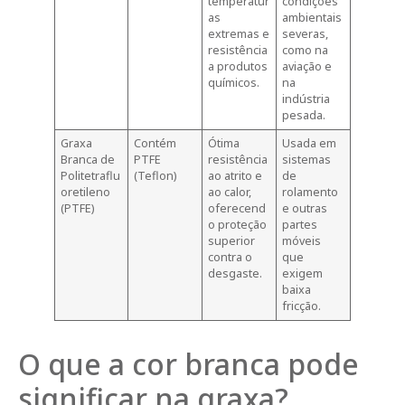
temperatur
condições
as
ambientais
extremas e
severas,
resistência
como na
a produtos
aviação e
químicos.
na
indústria
pesada.
Graxa
Contém
Ótima
Usada em
Branca de
PTFE
resistência
sistemas
Politetraflu
(Teflon)
ao atrito e
de
oretileno
ao calor,
rolamento
(PTFE)
oferecend
e outras
o proteção
partes
superior
móveis
contra o
que
desgaste.
exigem
baixa
fricção.
O que a cor branca pode
significar na graxa?