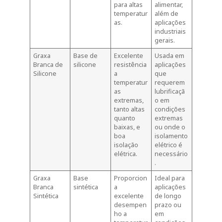
para altas
alimentar,
temperatur
além de
as.
aplicações
industriais
gerais.
Graxa
Base de
Excelente
Usada em
Branca de
silicone
resistência
aplicações
Silicone
a
que
temperatur
requerem
as
lubrificaçã
extremas,
o em
tanto altas
condições
quanto
extremas
baixas, e
ou onde o
boa
isolamento
isolação
elétrico é
elétrica.
necessário
.
Graxa
Base
Proporcion
Ideal para
Branca
sintética
a
aplicações
Sintética
excelente
de longo
desempen
prazo ou
ho a
em