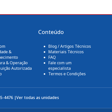
a
Conteúdo
com
Blog / Artigos Técnicos
dade &
Materiais Técnicos
hecimento
FAQ
ura & Operação
Fale com um
buição Autorizada
especialista
o
Termos e Condições
65-4476 |
Ver todas as unidades