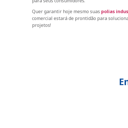
para seus consumidores.
Quer garantir hoje mesmo suas
polias indus
comercial estará de prontidão para solucion
projetos!
E