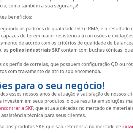
cia, como também a sua segurança!
tes benefícios:
seguindo os padrões de qualidade ISO e RMA, e o resultado
o capazes de terem maior resistência à corrosões e oxidações
camente de acordo com os critérios de qualidade de balanc
a, as
polias industriais SKF
contam com buchas cônicas, que
s os perfis de correias, que possuem configuração QD ou rót
tos com travamento de atrito sob encomenda.
es para o seu negócio!
s esses nossos anos de atuação a satisfação de nossos cli
vestem em seus produtos, o que resulta em soluções mais 
encontrar a SKF
, que atua a décadas no mercado de materiai
sistência técnica para seus clientes.
sso aos produtos SKF, que são referência no mercado de
rol