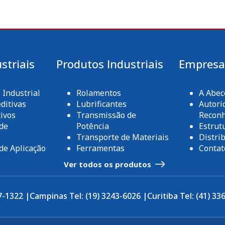
striais
Produtos Industriais
Empres
Industrial
Rolamentos
A Abe
ditivas
Lubrificantes
Autori
ivos
Transmissão de
Recon
de
Potência
Estrut
Transporte de Materiais
Distri
de Aplicação
Ferramentas
Contat
Ver todos os produtos
7-1322 |
Campinas Tel: (19) 3243-6026 |
Curitiba Tel: (41) 33