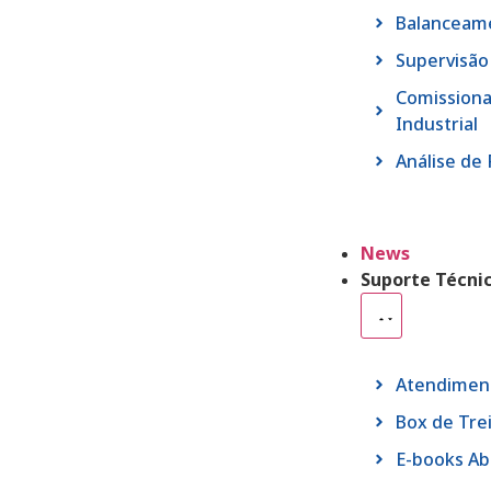
Balanceam
Supervisã
Comission
Industrial
Análise de 
News
Suporte Técni
Atendimen
Box de Tre
E-books A