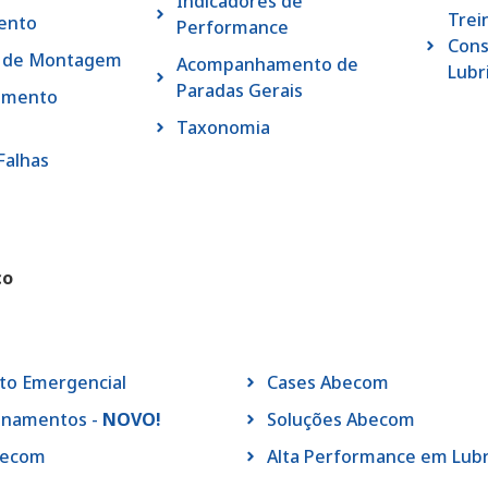
Indicadores de
Trei
ento
Performance
Cons
o de Montagem
Acompanhamento de
Lubr
Paradas Gerais
amento
Taxonomia
Falhas
co
to Emergencial
Cases Abecom
inamentos -
NOVO!
Soluções Abecom
becom
Alta Performance em Lubr