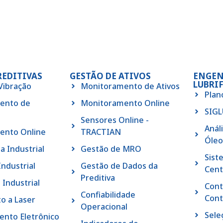
REDITIVAS
GESTÃO DE ATIVOS
ENGEN
LUBRI
 Vibração
Monitoramento de Ativos
Plan
ento de
Monitoramento Online
SIG
Sensores Online -
Anál
ento Online
TRACTIAN
Óleo
a Industrial
Gestão de MRO
Sist
Industrial
Gestão de Dados da
Cent
Preditiva
 Industrial
Cont
Confiabilidade
Cont
o a Laser
Operacional
Sele
nto Eletrônico