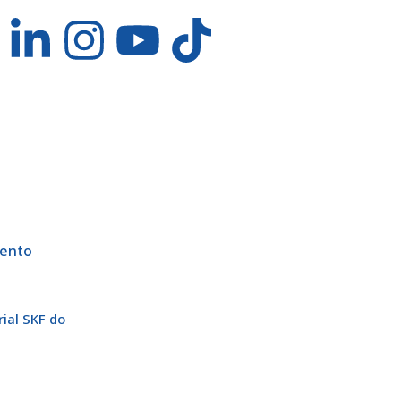
mento
rial SKF do