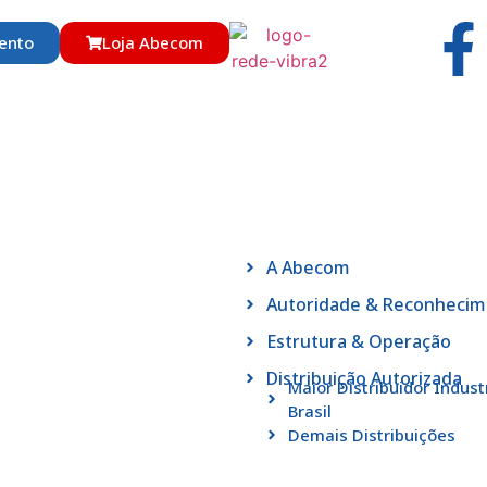
ento
Loja Abecom
A Abecom
Autoridade & Reconheci
Estrutura & Operação
Distribuição Autorizada
Maior Distribuidor Indust
Brasil
Demais Distribuições