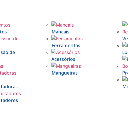
tos
Mancais
Ve
Ferramentas
ssão de
Lu
Acessórios
Mangueiras
Pr
rtadoras
Me
rtadores