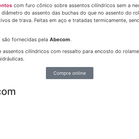
entos
com furo cônico sobre assentos cilíndricos sem a ne
no diâmetro do assento das buchas do que no assento do r
ivos de trava. Feitas em aço e tratadas termicamente, sen
são fornecidas pela
Abecom
.
re assentos cilíndricos com ressalto para encosto do rola
idráulicas.
Compre online
com