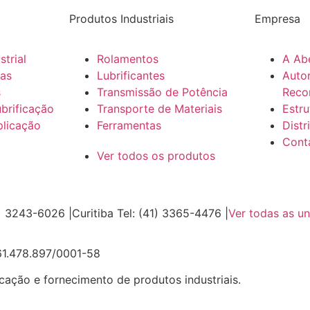
Produtos Industriais
Empresa
trial
Rolamentos
A Ab
vas
Lubrificantes
Auto
s
Transmissão de Potência
Reco
brificação
Transporte de Materiais
Estr
plicação
Ferramentas
Distr
Cont
Ver todos os produtos
) 3243-6026 |
Curitiba Tel: (41) 3365-4476 |
Ver todas as u
61.478.897/0001-58
icação e fornecimento de produtos industriais.