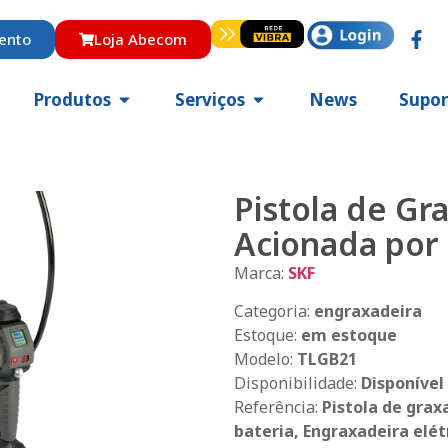
ento
Loja Abecom
Produtos
Serviços
News
Supor
Pistola de Gr
Acionada por 
Marca:
SKF
Categoria:
engraxadeira
Estoque:
em estoque
Modelo:
TLGB21
Disponibilidade:
Disponível 
Referência:
Pistola de grax
bateria, Engraxadeira elét