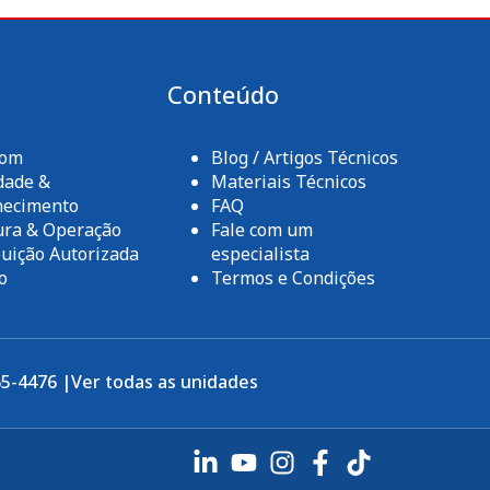
a
Conteúdo
com
Blog / Artigos Técnicos
dade &
Materiais Técnicos
hecimento
FAQ
ura & Operação
Fale com um
buição Autorizada
especialista
o
Termos e Condições
65-4476 |
Ver todas as unidades