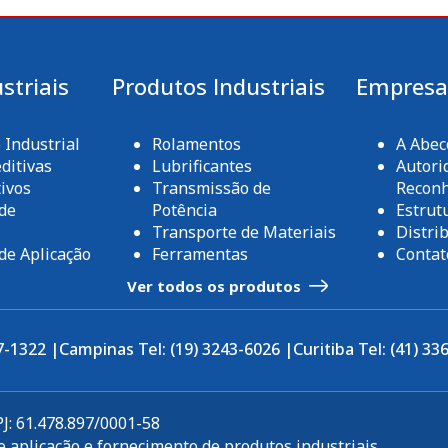
striais
Produtos Industriais
Empres
Industrial
Rolamentos
A Abe
ditivas
Lubrificantes
Autori
ivos
Transmissão de
Recon
de
Potência
Estrut
Transporte de Materiais
Distri
de Aplicação
Ferramentas
Contat
Ver todos os produtos
7-1322 |
Campinas Tel: (19) 3243-6026 |
Curitiba Tel: (41) 33
: 61.478.897/0001-58
 aplicação e fornecimento de produtos industriais.