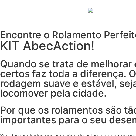
Encontre o Rolamento Perfeit
KIT AbecAction!
Quando se trata de melhorar
certos faz toda a diferença.
rodagem suave e estável, sej
locomover pela cidade.
Por que os rolamentos são tã
importantes para o seu des
São desenvolvidos por uma série de esferas de aço ou cerâ