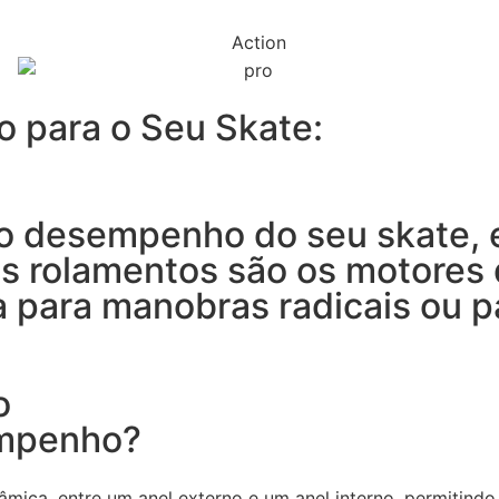
o para o Seu Skate:
 o desempenho do seu skate, 
 Os rolamentos são os motores
a para manobras radicais ou 
o
empenho?
mica, entre um anel externo e um anel interno, permitindo