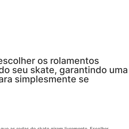
escolher os rolamentos
 do seu skate, garantindo uma
para simplesmente se
 que as rodas do skate girem livremente. Escolher